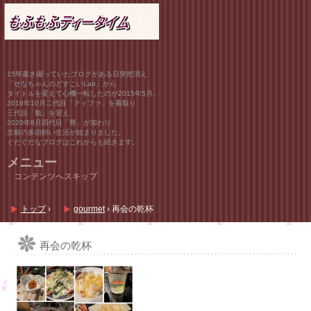
15年書き綴っていたブログがある日突然消え
「せなちゃんのどすこいLab」から
タイトルを変えて心機一転したのが2015年5月。
2018年10月二代目「ティファ」を看取り
三代目「魁」を迎え、
2020年8月四代目「尊」が加わり
念願の多頭飼い生活が始まりました。
ぐだぐだなブログはこれからも続きます。
メニュー
コンテンツへスキップ
トップ
›
gourmet
›
再会の乾杯
再会の乾杯