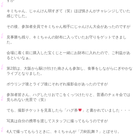
すが
キミちゃん、じゃんけん弱すぎて（笑）ほぼ慎さんがチャレンジしていた
感じでした。
その後、参加者全員でキミちゃん相手にじゃんけん大会があったのですが
見事勝ち残り、キミちゃんの財布に入っていたお守りをゲットできまし
た。
会場に着く前に購入した宝くじと一緒にお財布に入れたので、ご利益があ
るといいなぁ。
第2部は、大阪から駆け付けた南さんも参加し、食事をしながらにぎやかな
ライブとなりました。
ボウリング後とライブ後にそれぞれ撮影会があったのですが
参加者皆さん、ハグしたりおでこをくっつけたりと、普通のチェキ会では
見られない光景で（笑）
でも、撮影チケットを見直したら「ハグ券
」と書かれていました・・・
写真は自分の携帯を渡してスタッフに撮ってもらうのですが
4人で撮ってもらうときに、キミちゃんが「刀剣乱舞？」とぼそり。