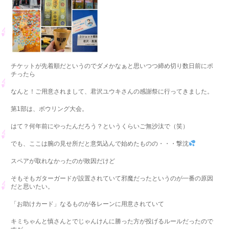
チケットが先着順だというのでダメかなぁと思いつつ締め切り数日前にポ
チったら
なんと！ご用意されまして、君沢ユウキさんの感謝祭に行ってきました。
第1部は、ボウリング大会。
はて？何年前にやったんだろう？というくらいご無沙汰で（笑）
でも、ここは腕の見せ所だと意気込んで始めたものの・・・撃沈
スペアが取れなかったのが敗因だけど
そもそもガターガードが設置されていて邪魔だったというのが一番の原因
だと思いたい。
「お助けカード」なるものが各レーンに用意されていて
キミちゃんと慎さんとでじゃんけんに勝った方が投げるルールだったので