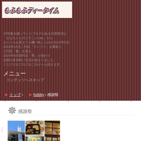
15年書き綴っていたブログがある日突然消え
「せなちゃんのどすこいLab」から
タイトルを変えて心機一転したのが2015年5月。
2018年10月二代目「ティファ」を看取り
三代目「魁」を迎え、
2020年8月四代目「尊」が加わり
念願の多頭飼い生活が始まりました。
ぐだぐだなブログはこれからも続きます。
メニュー
コンテンツへスキップ
トップ
›
hobby
›
感謝祭
感謝祭