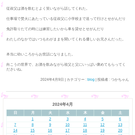
従叔父は酒を飲むとよく笑いながら話してくれた。
仕事場で焚火にあたっている従叔父に小学校まで送って行けとせがんだり
免許取りたての時には練習したいから車を貸せとせがんだり
わたしのなかではいつもわがままを聞いてくれる優しいお兄さんだった。
本当に幼いころからお世話になりました。
向こうの世界で、お酒を飲みながら祖父と父にいっぱい褒めてもらってく
ださいね。
2024年4月9日
|
カテゴリー :
blog
|
投稿者 : つかちゃん
2024年4月
日
月
火
水
木
金
土
1
2
3
4
5
6
7
8
9
10
11
12
13
14
15
16
17
18
19
20