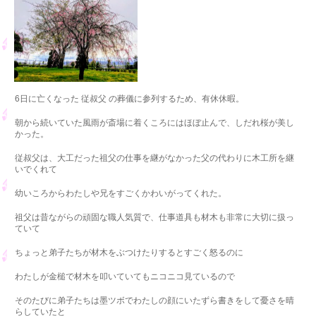
6日に亡くなった 従叔父 の葬儀に参列するため、有休休暇。
朝から続いていた風雨が斎場に着くころにはほぼ止んで、しだれ桜が美し
かった。
従叔父は、大工だった祖父の仕事を継がなかった父の代わりに木工所を継
いでくれて
幼いころからわたしや兄をすごくかわいがってくれた。
祖父は昔ながらの頑固な職人気質で、仕事道具も材木も非常に大切に扱っ
ていて
ちょっと弟子たちが材木をぶつけたりするとすごく怒るのに
わたしが金槌で材木を叩いていてもニコニコ見ているので
そのたびに弟子たちは墨ツボでわたしの顔にいたずら書きをして憂さを晴
らしていたと