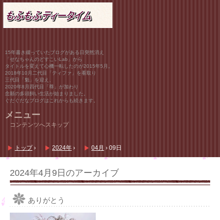
15年書き綴っていたブログがある日突然消え
「せなちゃんのどすこいLab」から
タイトルを変えて心機一転したのが2015年5月。
2018年10月二代目「ティファ」を看取り
三代目「魁」を迎え、
2020年8月四代目「尊」が加わり
念願の多頭飼い生活が始まりました。
ぐだぐだなブログはこれからも続きます。
メニュー
コンテンツへスキップ
トップ
›
2024年
›
04月
›
09日
2024年4月9日
のアーカイブ
ありがとう