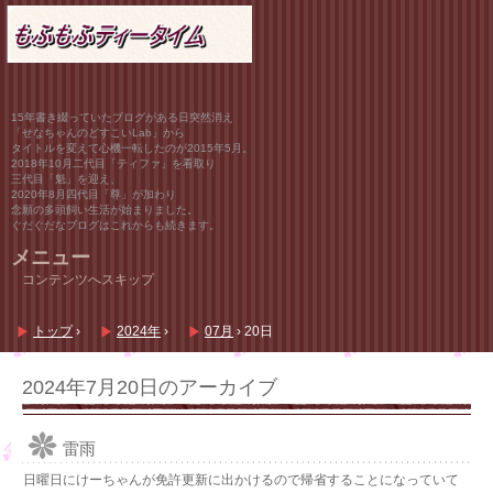
15年書き綴っていたブログがある日突然消え
「せなちゃんのどすこいLab」から
タイトルを変えて心機一転したのが2015年5月。
2018年10月二代目「ティファ」を看取り
三代目「魁」を迎え、
2020年8月四代目「尊」が加わり
念願の多頭飼い生活が始まりました。
ぐだぐだなブログはこれからも続きます。
メニュー
コンテンツへスキップ
トップ
›
2024年
›
07月
›
20日
2024年7月20日
のアーカイブ
雷雨
日曜日にけーちゃんが免許更新に出かけるので帰省することになっていて