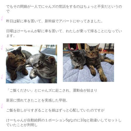
でもその間娘が一人でにゃんズの世話をするのはちょっと不安だというの
で
昨日は駅に車を置いて、新幹線でアパートにやってきました。
日曜はけーちゃんが駅に車を置いて、わたしが乗って帰ることになってい
ます。
「ご飯ください」とにゃんズに起こされ、運動会が始まり
新居に慣れてきたことを実感した早朝。
ご飯を欲しがりすぎることを娘はずっと心配していたのですが
けーちゃんが自動給餌の１ポーション5gなのに10gと勘違いしてセットし
ていたことが判明し