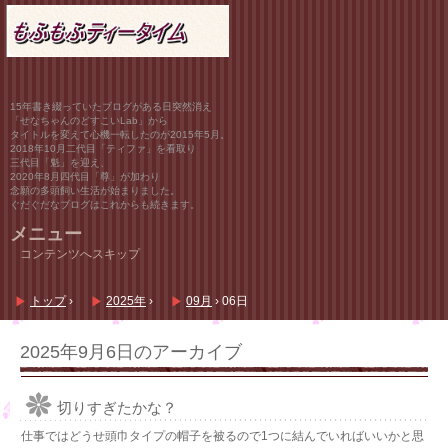
15年書き綴っていたブログがある日突然消え
「せなちゃんのどすこいLab」から
タイトルを変えて心機一転したのが2015年5月。
2018年10月二代目「ティファ」を看取り
三代目「魁」を迎え、
2020年8月四代目「尊」が加わり
念願の多頭飼い生活が始まりました。
ぐだぐだなブログはこれからも続きます。
メニュー
コンテンツへスキップ
トップ
›
2025年
›
09月
›
06日
2025年9月6日
のアーカイブ
切りすぎたかな？
仕事ではどうせ頭巾タイプの帽子を被るので1つに結んでいればいいかと思